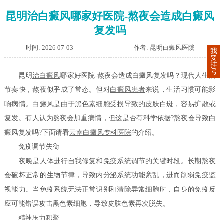
昆明治白癜风哪家好医院-熬夜会造成白癜风
复发吗
时间: 2026-07-03
作者: 昆明白癜风医院
我
要
挂
号
昆明
治白癜风
哪家好医院-熬夜会造成白癜风复发吗？现代人生活
节奏快，熬夜似乎成了常态。但对
白癜风患者
来说，生活习惯可能影
响病情。白癜风是由于黑色素细胞受损导致的皮肤白斑，容易扩散或
复发。有人认为熬夜会加重病情，但这是否有科学依据?熬夜会导致白
癜风复发吗?下面请看
云南白癜风专科医院
的介绍。
免疫调节失衡
夜晚是人体进行自我修复和免疫系统调节的关键时段。长期熬夜
会破坏正常的生物节律，导致内分泌系统功能紊乱，进而削弱免疫监
视能力。当免疫系统无法正常识别和清除异常细胞时，自身的免疫反
应可能错误攻击黑色素细胞，导致皮肤色素再次脱失。
精神压力积聚