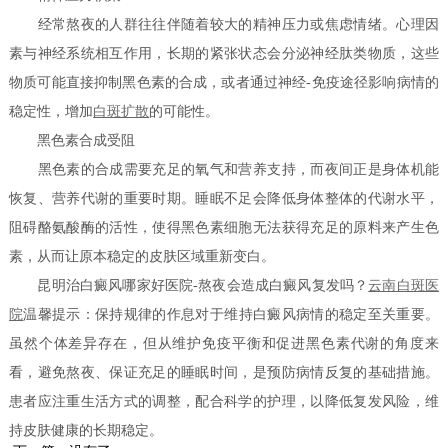
经常熬夜的人群往往伴随着较大的精神压力或焦虑情绪。心理因
素与神经系统相互作用，长期的紧张状态会分泌神经肽类物质，这些
物质可能直接抑制黑色素的合成，或者通过神经-免疫途径影响病情的
稳定性，增加
白斑扩散
的可能性。
黑色素合成受阻
黑色素的合成需要充足的氧气和营养支持，而夜间正是身体机能
恢复、营养代谢的重要时期。睡眠不足会降低身体整体的代谢水平，
阻碍酪氨酸酶的活性，使得黑色素细胞无法获得充足的原料来产生色
素，从而让原本稳定的皮肤区域重新变白。
昆明治白癜风哪家好医院-熬夜会造成白癜风复发吗？
云南白斑医
院
温馨提示：保持规律的作息对于维持白癜风病情的稳定至关重要。
虽然个体差异存在，但从维护免疫平衡和促进黑色素代谢的角度来
看，避免熬夜、保证充足的睡眠时间，是预防病情反复的基础措施。
患者应注重生活方式的调整，配合科学的护理，以降低复发风险，维
持皮肤健康的长期稳定。