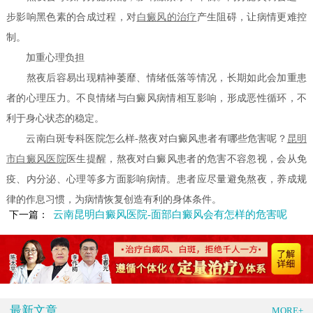
步影响黑色素的合成过程，对
白癜风的治疗
产生阻碍，让病情更难控
制。
加重心理负担
熬夜后容易出现精神萎靡、情绪低落等情况，长期如此会加重患
者的心理压力。不良情绪与白癜风病情相互影响，形成恶性循环，不
利于身心状态的稳定。
云南白斑专科医院怎么样-熬夜对白癜风患者有哪些危害呢？
昆明
市白癜风医院
医生提醒，熬夜对白癜风患者的危害不容忽视，会从免
疫、内分泌、心理等多方面影响病情。患者应尽量避免熬夜，养成规
律的作息习惯，为病情恢复创造有利的身体条件。
云南昆明白癜风医院-面部白癜风会有怎样的危害呢
下一篇：
最新文章
MORE+