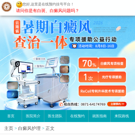
您好,这里是在线预约挂号平台！
昆明白癜风医院
请问你是有白斑、白癜风问题吗？
首页
医院简介
医生团队
在线预约
就医指南
来院路线
主页
>
白癜风护理
>
正文