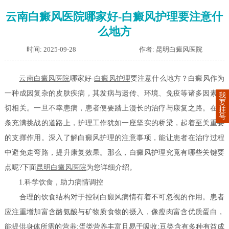
云南白癜风医院哪家好-白癜风护理要注意什
么地方
时间: 2025-09-28
作者: 昆明白癜风医院
云南白癜风医院
哪家好-
白癜风护理
要注意什么地方？白癜风作为
一种成因复杂的皮肤疾病，其发病与遗传、环境、免疫等诸多因素密
我
要
切相关。一旦不幸患病，患者便要踏上漫长的治疗与康复之路。在这
挂
号
条充满挑战的道路上，护理工作犹如一座坚实的桥梁，起着至关重要
的支撑作用。深入了解白癜风护理的注意事项，能让患者在治疗过程
中避免走弯路，提升康复效果。那么，白癜风护理究竟有哪些关键要
点呢?下面
昆明白癜风医院
为您详细介绍。
1.科学饮食，助力病情调控
合理的饮食结构对于控制白癜风病情有着不可忽视的作用。患者
应注重增加富含酪氨酸与矿物质食物的摄入，像瘦肉富含优质蛋白，
能提供身体所需的营养;蛋类营养丰富且易于吸收;豆类含有多种有益成