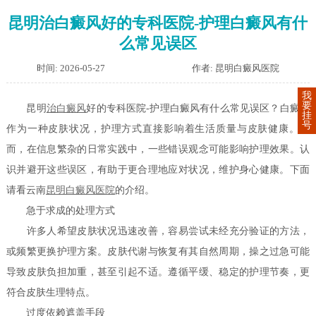
昆明治白癜风好的专科医院-护理白癜风有什
么常见误区
时间: 2026-05-27
作者: 昆明白癜风医院
我
要
昆明
治白癜风
好的专科医院-护理白癜风有什么常见误区？白癜风
挂
号
作为一种皮肤状况，护理方式直接影响着生活质量与皮肤健康。然
而，在信息繁杂的日常实践中，一些错误观念可能影响护理效果。认
识并避开这些误区，有助于更合理地应对状况，维护身心健康。下面
请看云南
昆明白癜风医院
的介绍。
急于求成的处理方式
许多人希望皮肤状况迅速改善，容易尝试未经充分验证的方法，
或频繁更换护理方案。皮肤代谢与恢复有其自然周期，操之过急可能
导致皮肤负担加重，甚至引起不适。遵循平缓、稳定的护理节奏，更
符合皮肤生理特点。
过度依赖遮盖手段