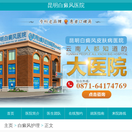
您好,这里是在线预约挂号平台！
昆明白癜风医院
请问你是有白斑、白癜风问题吗？
首页
医院简介
医生团队
在线预约
就医指南
来院路线
主页
>
白癜风护理
>
正文