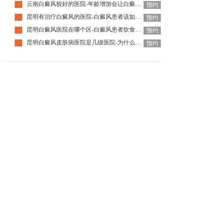
云南白癜风较好的医院-年龄增加会让白癜风自己好转吗
·
预约
昆明有治疗白癜风的医院-白癜风患者该如何挑选护肤品呢
·
预约
昆明白癜风医院在哪个区-白癜风患者饮食该怎么选择
·
预约
昆明白癜风皮肤病医院是几级医院-为什么白癜风要尽早治疗
·
预约