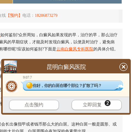
在线
【预约】
电话：
18206873279
状
如何鉴别?众所周知，白癜风如果发现的早，治疗的早，那么治疗
癜风的早期症状，才能及时发现白癜风，以便及时治疗，避免病
有哪些呢?应该如何鉴别?下面是
云南白癜风专科医院
的具体介绍。
长出晕痣性白斑，这种白斑一般会围绕色素痣出现，表现为局限
昆明白癜风医院
展。一般晕痣中央的痣消失以后，白斑的面积就会渐渐扩大，然
家一定要警惕这种晕痣。
9:07:7
你好，你的白斑在哪个部位？扩散了吗？
皮肤脱色的情况，脱色斑数量比较少，一般只有1到2片，而且大
，脱色斑的皮肤跟周围的皮肤没有什么区别，不会出现炎症、脱
不清楚，因此如果患者皮肤较白的话，就很容易被忽略掉，因此
点击预约
立即回复
会长出像指甲或者钱币那么大的白斑。这种白斑一般是圆形、或
则的大片白斑。白斑周围会有加深的色素带出现。