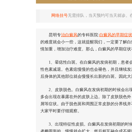
网络挂号
无需排队，当天预约可当天就诊。
昆明专
治白癜风
的专科医院:
白癜风的早期症
的难度就会小一些，这就提醒我们，一定要了解白
情加重，增加治疗难度。那么，白癜风的早期症状
1、晕痣性白斑。在白癜风的发病初期，患者会
性色素减退。色素痣慢慢的也会褪色，并且继续发
后身体的其他部位就会慢慢长出新的白斑。因此大
2、皮肤脱色。白癜风在发病初期的时候会出现
多会出现在暴露在外的皮肤上边。除了皮肤脱色外
屑等症状。由于脱色斑和周围正常皮肤的分界线并
大家平时要仔细观察。
3、出现特征性皮损。白癜风在发病初期的时候
者椭圆形的，慢慢就会扩大，然后相互融合成不规