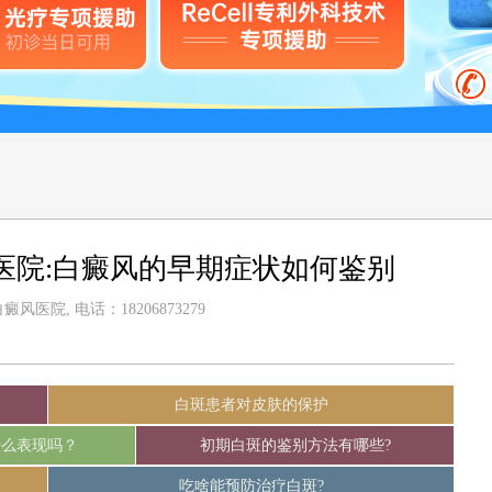
医院:白癜风的早期症状如何鉴别
风医院, 电话：18206873279
白斑患者对皮肤的保护
什么表现吗？
初期白斑的鉴别方法有哪些?
吃啥能预防治疗白斑?