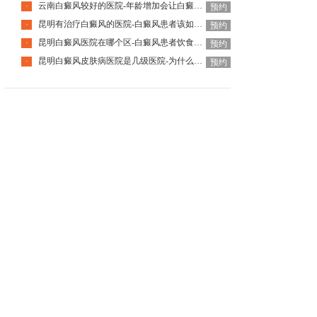
云南白癜风较好的医院-年龄增加会让白癜风自己好转吗
·
预约
昆明有治疗白癜风的医院-白癜风患者该如何挑选护肤品呢
·
预约
昆明白癜风医院在哪个区-白癜风患者饮食该怎么选择
·
预约
昆明白癜风皮肤病医院是几级医院-为什么白癜风要尽早治疗
·
预约