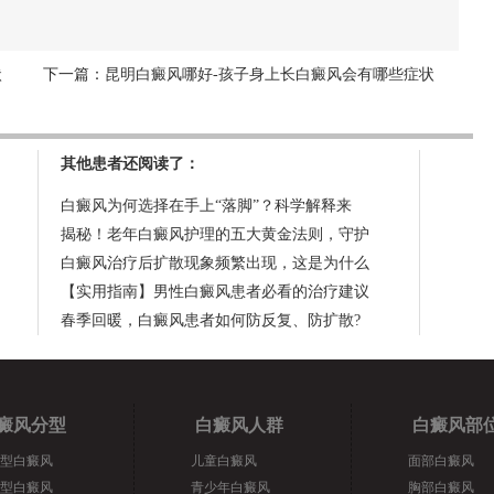
状
下一篇：
昆明白癜风哪好-孩子身上长白癜风会有哪些症状
其他患者还阅读了：
白癜风为何选择在手上“落脚”？科学解释来
揭秘！老年白癜风护理的五大黄金法则，守护
白癜风治疗后扩散现象频繁出现，这是为什么
【实用指南】男性白癜风患者必看的治疗建议
春季回暖，白癜风患者如何防反复、防扩散?
癜风分型
白癜风人群
白癜风部
型白癜风
儿童白癜风
面部白癜风
型白癜风
青少年白癜风
胸部白癜风