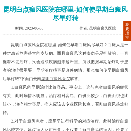
昆明白点癫风医院在哪里-如何使早期白癜风
尽早好转
我
时间: 2023-06-30
作者: 昆明白癜风医院
要
挂
号
昆明白点癫风医院在哪里-如何使早期白癜风尽早好？白癜风是一
种对患者危害很大的皮肤病。而且白癜风这种疾病是易扩散的，一直
拖着不去治疗，只会造成疾病越来越严重。所以把握早期治疗对于患
者的治疗很重要，早期治疗很容易改善病情。那么如何使早期白癜风
尽早好转?下面由云南
昆明白癜风医院
解答。
1.白癜风的早期治疗比较容易。事实上，这与患者
白癜风的症状
有关。此时病情不明显，治疗相对容易。白斑比较少，白斑面积也比
较小，治疗相对容易。病人应该去专业医院检查，否则白癜风很难好
转。
2.对于
白癜风患者
，应尽早进行科学的对症治疗。此时
治疗白癜
风
比较方便。建议病人及时检查，不仅要了解
白癜风的病因
，还要了