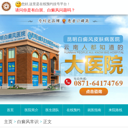
您好,这里是在线预约挂号平台！
昆明白癜风医院
请问你是有白斑、白癜风问题吗？
首页
医院简介
医生团队
在线预约
就医指南
来院路线
主页
>
白癜风常识
>
正文