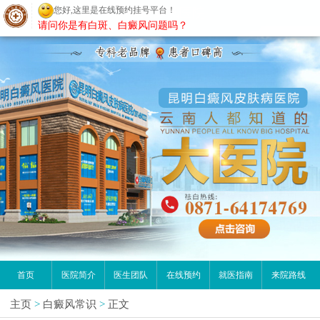
您好,这里是在线预约挂号平台！
昆明白癜风医院
请问你是有白斑、白癜风问题吗？
首页
医院简介
医生团队
在线预约
就医指南
来院路线
主页
>
白癜风常识
>
正文