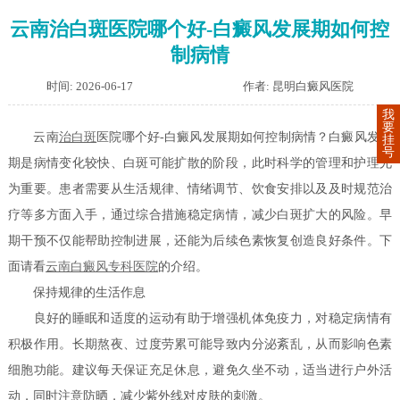
云南治白斑医院哪个好-白癜风发展期如何控
制病情
时间: 2026-06-17
作者: 昆明白癜风医院
我
要
云南
治白斑
医院哪个好-白癜风发展期如何控制病情？白癜风发展
挂
号
期是病情变化较快、白斑可能扩散的阶段，此时科学的管理和护理尤
为重要。患者需要从生活规律、情绪调节、饮食安排以及及时规范治
疗等多方面入手，通过综合措施稳定病情，减少白斑扩大的风险。早
期干预不仅能帮助控制进展，还能为后续色素恢复创造良好条件。下
面请看
云南白癜风专科医院
的介绍。
保持规律的生活作息
良好的睡眠和适度的运动有助于增强机体免疫力，对稳定病情有
积极作用。长期熬夜、过度劳累可能导致内分泌紊乱，从而影响色素
细胞功能。建议每天保证充足休息，避免久坐不动，适当进行户外活
动，同时注意防晒，减少紫外线对皮肤的刺激。