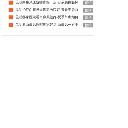
昆明白癜风医院哪家好一点-容易患白癜风的人群是哪些
·
预约
昆明治疗白癜风去哪家医院好-青春期患白癜风有怎样的影响呢
·
预约
昆明哪家医院看白癜风较好-夏季外出如何预防白癜风加重呢
·
预约
昆明看白癜风医院哪家好点-白癜风一直不管会引发并发症吗
·
预约