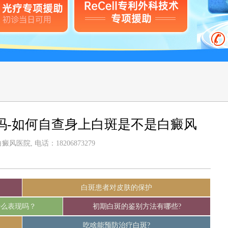
吗-如何自查身上白斑是不是白癜风
风医院, 电话：18206873279
白斑患者对皮肤的保护
什么表现吗？
初期白斑的鉴别方法有哪些?
吃啥能预防治疗白斑?