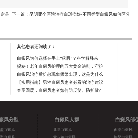
一定是
下一篇：
昆明哪个医院治疗白斑病好-不同类型白癜风如何区分
其他患者还阅读了：
白癜风为何选择在手上“落脚”？科学解释来
揭秘！老年白癜风护理的五大黄金法则，守护
白癜风治疗后扩散现象频繁出现，这是为什么
【实用指南】男性白癜风患者必看的治疗建议
春季回暖，白癜风患者如何防反复、防扩散?
癜风分型
白癜风人群
白癜风部
型白癜风
儿童白癜风
面部白癜风
型白癜风
青少年白癜风
胸部白癜风