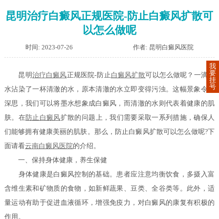
昆明治疗白癜风正规医院-防止白癜风扩散可
以怎么做呢
时间: 2023-07-26
作者: 昆明白癜风医院
我
要
昆明
治疗白癜风
正规医院-防止
白癜风扩散
可以怎么做呢？一滴墨
挂
号
水沾染了一杯清澈的水，原本清澈的水立即变得污浊。这幅景象令人
深思，我们可以将墨水想象成白癜风，而清澈的水则代表着健康的肌
肤。在
防止白癜风
扩散的问题上，我们需要采取一系列措施，确保人
们能够拥有健康美丽的肌肤。那么，防止白癜风扩散可以怎么做呢?下
面请看
云南白癜风医院
的介绍。
一、保持身体健康，养生保健
身体健康是白癜风控制的基础。患者应注意均衡饮食，多摄入富
含维生素和矿物质的食物，如新鲜蔬果、豆类、全谷类等。此外，适
量运动有助于促进血液循环，增强免疫力，对白癜风的康复有积极的
作用。