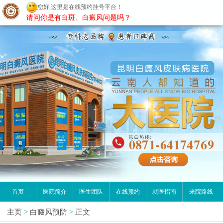
您好,这里是在线预约挂号平台！
昆明白癜风医院
请问你是有白斑、白癜风问题吗？
首页
医院简介
医生团队
在线预约
就医指南
来院路线
主页
>
白癜风预防
>
正文