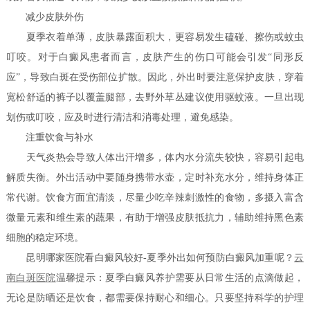
减少皮肤外伤
夏季衣着单薄，皮肤暴露面积大，更容易发生磕碰、擦伤或蚊虫
叮咬。对于白癜风患者而言，皮肤产生的伤口可能会引发“同形反
应”，导致白斑在受伤部位扩散。因此，外出时要注意保护皮肤，穿着
宽松舒适的裤子以覆盖腿部，去野外草丛建议使用驱蚊液。一旦出现
划伤或叮咬，应及时进行清洁和消毒处理，避免感染。
注重饮食与补水
天气炎热会导致人体出汗增多，体内水分流失较快，容易引起电
解质失衡。外出活动中要随身携带水壶，定时补充水分，维持身体正
常代谢。饮食方面宜清淡，尽量少吃辛辣刺激性的食物，多摄入富含
微量元素和维生素的蔬果，有助于增强皮肤抵抗力，辅助维持黑色素
细胞的稳定环境。
昆明哪家医院看白癜风较好-夏季外出如何预防白癜风加重呢？
云
南白斑医院
温馨提示：夏季白癜风养护需要从日常生活的点滴做起，
无论是防晒还是饮食，都需要保持耐心和细心。只要坚持科学的护理