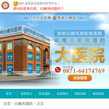
您好,这里是在线预约挂号平台！
昆明白癜风医院
请问你是有白斑、白癜风问题吗？
首页
医院简介
医生团队
在线预约
就医指南
来院路线
主页
>
白癜风预防
>
正文