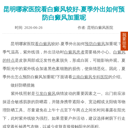
昆明哪家医院看白癜风较好-夏季外出如何预
防白癜风加重呢
时间: 2026-06-26
作者: 昆明白癜风医院
我
要
挂
昆明哪家医院
看白癜风
较好-夏季外出如何
预防白癜风
加重呢？夏
号
季气温高，紫外线强，外出活动时
白癜风患者
需要格外小心。
白癜风
的特点
是皮肤局部或泛发性色素脱失，形成白斑，可能影响外观。夏
季阳光中的紫外线会加速黑色素细胞的损伤，使病情恶化。因此，夏
季外出怎么预防白癜风加重呢?下面请看
云南白癜风专科医院
的介绍。
做好防晒措施
紫外线照射是
引发白癜风
病情波动的重要因素之一。出门前应涂
抹适合敏感肌肤的防晒霜，并随身携带遮阳伞、宽边帽或太阳镜等物
理防晒工具。尽量避免在上午十点至下午两点之间长时间暴露在阳光
下，此时紫外线较为强烈。如果需要户外活动，建议选择树荫下行走
或穿着长袖透气衣物，以减少皮肤直接接触阳光的面积。