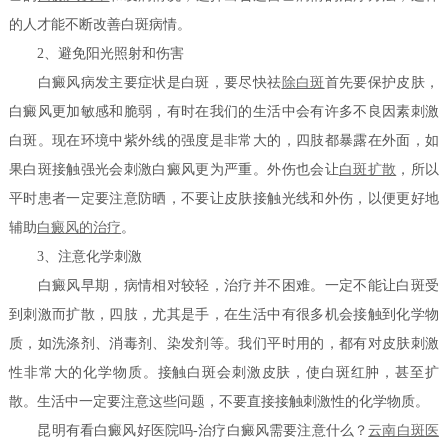
的人才能不断改善白斑病情。
2、避免阳光照射和伤害
白癜风病发主要症状是白斑，要尽快祛
除白斑
首先要保护皮肤，
白癜风更加敏感和脆弱，有时在我们的生活中会有许多不良因素刺激
白斑。现在环境中紫外线的强度是非常大的，四肢都暴露在外面，如
果白斑接触强光会刺激白癜风更为严重。外伤也会让
白斑扩散
，所以
平时患者一定要注意防晒，不要让皮肤接触光线和外伤，以便更好地
辅助
白癜风的治疗
。
3、注意化学刺激
白癜风早期，病情相对较轻，治疗并不困难。一定不能让白斑受
到刺激而扩散，四肢，尤其是手，在生活中有很多机会接触到化学物
质，如洗涤剂、消毒剂、染发剂等。我们平时用的，都有对皮肤刺激
性非常大的化学物质。接触白斑会刺激皮肤，使白斑红肿，甚至扩
散。生活中一定要注意这些问题，不要直接接触刺激性的化学物质。
昆明有看白癜风好医院吗-治疗白癜风需要注意什么？
云南白斑医