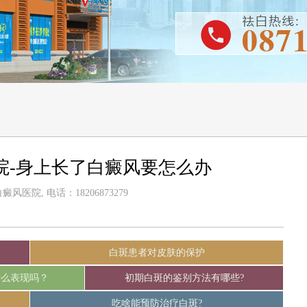
院-身上长了白癜风要怎么办
风医院, 电话：18206873279
白斑患者对皮肤的保护
什么表现吗？
初期白斑的鉴别方法有哪些?
吃啥能预防治疗白斑?