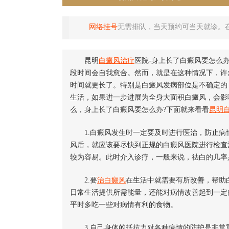
网络挂号
无需排队，当天预约可当天就诊。
昆明
白癜风治疗
医院-身上长了白癜风要怎么
段时间会自我愈合。然而，就是在这种情况下，许
时间就更长了。特别是白癜风发病部位是不确定的
生活，如果进一步进展为全身大面积白癜风，会影
么，身上长了白癜风要怎么办?下面就来看看
昆明
1.白癜风发生时一定要及时进行医治，防止病
风后，就应该要尽快到正规的白癜风医院进行检查
较为容易。此时介入诊疗，一般来说，祛白的几率
2.要
治白癜风
在生活中就需要有所改善，帮助
日常生活提供所需能量，还能对病情改善起到一定
平时多吃一些对病情有利的食物。
3.自己身体的抵抗力对各种病情的防护是非常