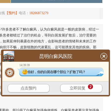
在线
【预约】
电话：
18206873279
办?许多患者不了解白癜风，认为白癜风就是一般的皮肤病，经过一
多患者都错过了治疗的机会，等到白斑发展扩散后，治疗需要的
，如果延伸到暴露在外的地方，会影响患者的情绪和未来的工作
响排汗不畅，皮肤细胞的代谢紊乱，这可能诱发其他的疾病。那
白癜风专科医院
的详细介绍。
昆明白癜风医院
情加重后给后续的治疗病程带来影响。患者发现自己身体长出白癜
14:39:39
治疗。因为，白癜风早期皮损面积较小，病程较短，治疗也相对
你好，你的白斑在哪个部位？扩散了吗？
是很大的。
白斑病情的缓解。饮食是我们生活中的重要部分，不仅仅能为我们
点击预约
立即回复
的促进作用，
白癜风患者
应养成良好饮食习惯，合理安排饮食，
重要的，所以得了白癜风加强身体锻炼。白癜风患者要注意加强身