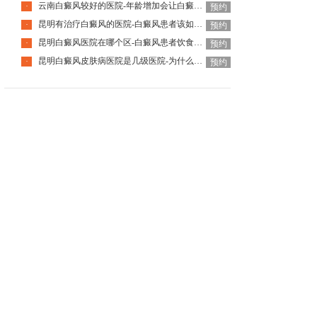
云南白癜风较好的医院-年龄增加会让白癜风自己好转吗
·
预约
昆明有治疗白癜风的医院-白癜风患者该如何挑选护肤品呢
·
预约
昆明白癜风医院在哪个区-白癜风患者饮食该怎么选择
·
预约
昆明白癜风皮肤病医院是几级医院-为什么白癜风要尽早治疗
·
预约