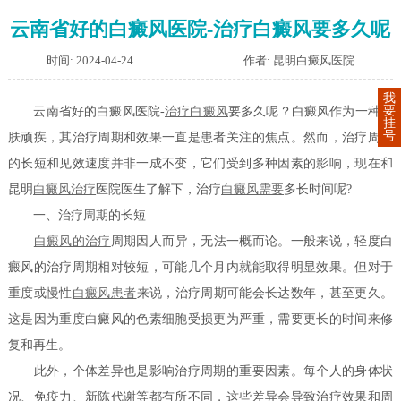
云南省好的白癜风医院-治疗白癜风要多久呢
时间: 2024-04-24
作者: 昆明白癜风医院
我
要
云南省好的白癜风医院-
治疗白癜风
要多久呢？白癜风作为一种皮
挂
号
肤顽疾，其治疗周期和效果一直是患者关注的焦点。然而，治疗周期
的长短和见效速度并非一成不变，它们受到多种因素的影响，现在和
昆明
白癜风治疗
医院医生了解下，治疗
白癜风需要
多长时间呢?
一、治疗周期的长短
白癜风的治疗
周期因人而异，无法一概而论。一般来说，轻度白
癜风的治疗周期相对较短，可能几个月内就能取得明显效果。但对于
重度或慢性
白癜风患者
来说，治疗周期可能会长达数年，甚至更久。
这是因为重度白癜风的色素细胞受损更为严重，需要更长的时间来修
复和再生。
此外，个体差异也是影响治疗周期的重要因素。每个人的身体状
况、免疫力、新陈代谢等都有所不同，这些差异会导致治疗效果和周