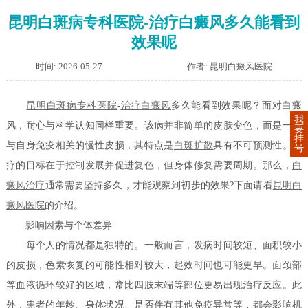
昆明白斑病专科医院-治疗白癜风多久能看到
效果呢
时间: 2026-05-27
作者: 昆明白癜风医院
昆明白斑病专科医院
-
治疗白癜风
多久能看到效果呢？面对白癜
我
风，耐心与科学认知同样重要。该病并非简单的皮肤变色，而是一种
要
挂
与自身免疫相关的慢性皮损，其特点是
白斑扩散
具有不可预测性。治
号
疗的目标在于控制发展并促进复色，但身体修复需要周期。那么，
白
癜风治疗
通常需要坚持多久，才能观察到初步的效果?下面请看
昆明白
癜风医院
的介绍。
影响因素与个体差异
每个人的情况都是独特的。一般而言，发病时间较短、面积较小
的皮损，色素恢复的可能性相对较大，起效时间也可能更早。面颈部
等血液循环较好的区域，常比四肢末端等部位更易出现治疗反应。此
外，患者的年龄、身体状况、是否伴有其他免疫异常等，都会影响机