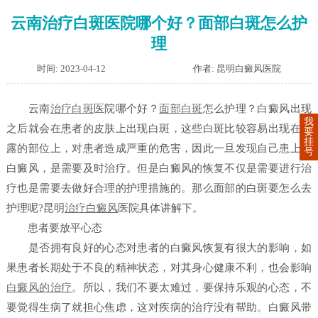
云南治疗白斑医院哪个好？面部白斑怎么护
理
时间: 2023-04-12
作者: 昆明白癜风医院
云南
治疗白斑
医院哪个好？
面部白斑
怎么护理？白癜风出现
我
之后就会在患者的皮肤上出现白斑，这些白斑比较容易出现在暴
要
挂
露的部位上，对患者造成严重的危害，因此一旦发现自己患上了
号
白癜风，是需要及时治疗。但是白癜风的恢复不仅是需要进行治
疗也是需要去做好合理的护理措施的。那么面部的白斑要怎么去
护理呢?
昆明
治疗白癜风
医院具体讲解下。
患者要放平心态
是否拥有良好的心态对患者的白癜风恢复有很大的影响，如
果患者长期处于不良的精神状态，对其身心健康不利，也会影响
白癜风的治疗
。所以，我们不要太难过，要保持乐观的心态，不
要觉得生病了就担心焦虑，这对疾病的治疗没有帮助。白癜风带