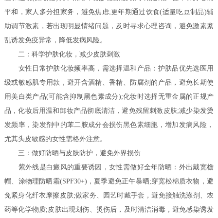
平和，家人多分担家务，避免焦虑;更年期通过饮食(适量吃豆制品)辅
助调节激素，若出现明显情绪问题，及时寻求心理咨询，避免激素紊
乱诱发免疫异常，降低发病风险。
二：科学护肤化妆，减少皮肤刺激
女性日常护肤化妆频率高，需选择温和产品：护肤品优先选医用
级或敏感肌专用款，避开含酒精、香精、防腐剂的产品，避免长期使
用美白类产品(可能含抑制黑色素成分);化妆时选择无重金属的正规产
品，化妆后用温和卸妆产品彻底清洁，避免残留刺激皮肤;减少染发烫
发频率，染发剂中的苯二胺成分会损伤黑色素细胞，增加发病风险，
尤其头皮敏感的女性需格外注意。
三：做好防晒与皮肤防护，避免外界损伤
紫外线是白癜风的重要诱因，女性需做好全年防晒：外出戴宽檐
帽、涂物理防晒霜(SPF30+)，夏季避免正午暴晒;穿宽松棉质衣物，避
免紧身化纤衣摩擦皮肤;做家务、园艺时戴手套，避免接触洗涤剂、农
药等化学物质;皮肤出现划伤、烫伤后，及时清洁消毒，避免感染诱发