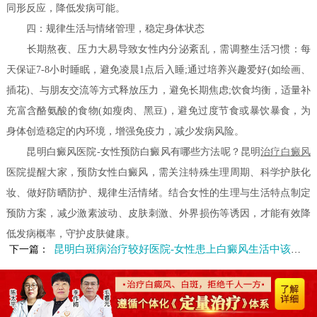
同形反应，降低发病可能。
四：规律生活与情绪管理，稳定身体状态
长期熬夜、压力大易导致女性内分泌紊乱，需调整生活习惯：每
天保证7-8小时睡眠，避免凌晨1点后入睡;通过培养兴趣爱好(如绘画、
插花)、与朋友交流等方式释放压力，避免长期焦虑;饮食均衡，适量补
充富含酪氨酸的食物(如瘦肉、黑豆)，避免过度节食或暴饮暴食，为
身体创造稳定的内环境，增强免疫力，减少发病风险。
昆明白癜风医院-女性预防白癜风有哪些方法呢？昆明
治疗白癜风
医院提醒大家，预防女性白癜风，需关注特殊生理周期、科学护肤化
妆、做好防晒防护、规律生活情绪。结合女性的生理与生活特点制定
预防方案，减少激素波动、皮肤刺激、外界损伤等诱因，才能有效降
低发病概率，守护皮肤健康。
昆明白斑病治疗较好医院-女性患上白癜风生活中该注意什么
下一篇：