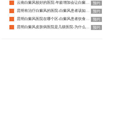
云南白癜风较好的医院-年龄增加会让白癜风自己好转吗
·
预约
昆明有治疗白癜风的医院-白癜风患者该如何挑选护肤品呢
·
预约
昆明白癜风医院在哪个区-白癜风患者饮食该怎么选择
·
预约
昆明白癜风皮肤病医院是几级医院-为什么白癜风要尽早治疗
·
预约