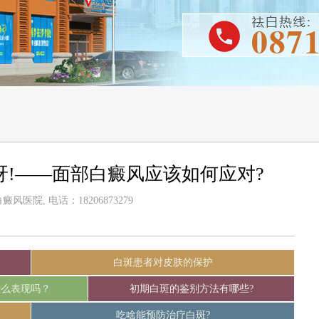
呀!——面部白癜风应该如何应对?
风医院, 电话：18206873279
白斑患者对皮肤的保护
什么表现吗？
初期白斑的鉴别方法有哪些?
吃啥能预防治疗白斑?