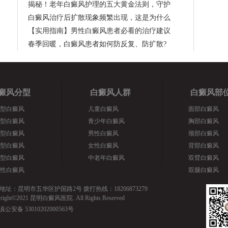
揭秘！老年白癜风护理的五大黄金法则，守护
白癜风治疗后扩散现象频繁出现，这是为什么
【实用指南】男性白癜风患者必看的治疗建议
春季回暖，白癜风患者如何防反复、防扩散?
癜风分型
白癜风人群
白癜风部
型白癜风
儿童白癜风
面部白癜风
型白癜风
青少年白癜风
胸部白癜风
型白癜风
男性白癜风
颈部白癜风
型白癜风
女性白癜风
背部白癜风
型白癜风
中老年白癜风
双臂白癜风
性白癜风
双腿白癜风
地址：昆明市五华区护国路2号 拨打热线：18206873279
yright©2021 昆明白癜风医院. All Rights Reserved
滇公安备 53010202000563号