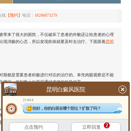
在线
【预约】
电话：
18206873279
带来了很大的困扰，不仅破坏了患者的外貌还让给患者的心理
出现消极的心态，所以发现疾病就要及时去治疗。下面跟着
昆明
期都是需要患者积极进行对症的治疗的。单凭肉眼观察还不能
生建议，鉴别脸上白斑可通过准确的科学仪器。
昆明白癜风医院
21:04:4
你好，你的白斑在哪个部位？扩散了吗？
为白癜风没有很多的危害，对自己的影响不是很大，但是这只
不能拖延，顽疾的治疗是刻不容缓的。很多时候患者对待病情都
急治疗。
点击预约
立即回复