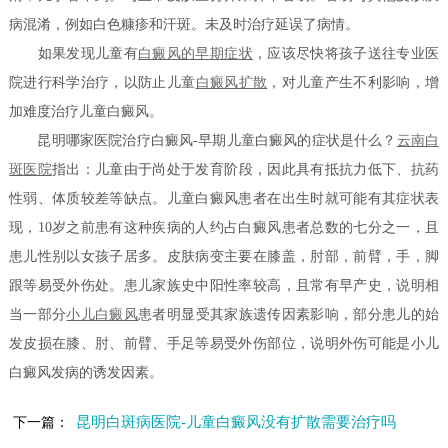
病混淆，例如白色糠疹和汗斑。未及时治疗延误了病情。
如果发现儿童有
白癜风的早期症状
，应该尽快将孩子送往专业医
院进行科学治疗，以防止儿童
白癜风扩散
，对儿童产生不利影响，增
加难度治疗儿童白癜风。
昆明哪家医院治疗白癜风-早期儿童白癜风的症状是什么？
云南白
斑医院
指出：儿童由于尚处于发育阶段，因此具有抵抗力低下、抗药
性弱、体质较差等缺点。儿童白癜风患者在出生时就可能有其症状表
现，10岁之前患有这种疾病的人约占白癜风患者总数的七分之一，且
患儿性别以女孩子居多。皮肤病变主要在膝盖，肘部，前臂，手，脚
跟等易受外伤处。患儿家族史中阳性率较高，且常有早产史，说明相
当一部分
小儿白癜风
患者明显受其家族遗传因素影响，部分患儿的始
发皮损在膝、肘、前臂、手足等易受外伤部位，说明外伤可能是小儿
白癜风发病的诱发因素。
昆明白斑病医院-儿童白癜风没有扩散需要治疗吗
下一篇：