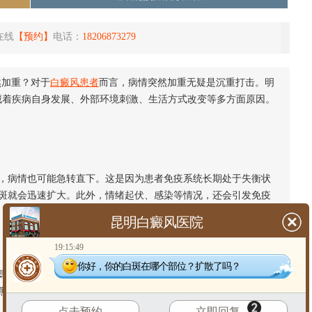
在线
【预约】
电话：
18206873279
然加重？对于
白癜风患者
而言，病情突然加重无疑是沉重打击。明
藏着疾病自身发展、外部环境刺激、生活方式改变等多方面原因。
病情也可能急转直下。这是因为患者免疫系统长期处于失衡状
斑就会迅速扩大。此外，情绪起伏、感染等情况，还会引发免疫
昆明白癜风医院
19:15:49
你好，你的白斑在哪个部位？扩散了吗？
火索。过度暴晒会使黑素细胞不堪重负，外伤引发的炎症会干
黑素细胞。这些外部刺激不断累积，更终导致病情突然加重。
点击预约
立即回复