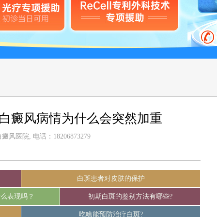
-白癜风病情为什么会突然加重
风医院, 电话：18206873279
白斑患者对皮肤的保护
什么表现吗？
初期白斑的鉴别方法有哪些?
吃啥能预防治疗白斑?