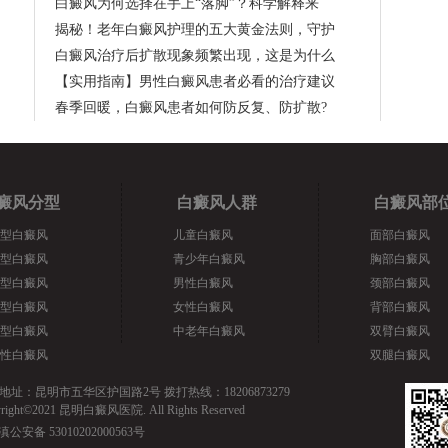
白癜风为何选择在手上“落脚”？科学解释来
揭秘！老年白癜风护理的五大黄金法则，守护
白癜风治疗后扩散现象频繁出现，这是为什么
【实用指南】男性白癜风患者必看的治疗建议
春季回暖，白癜风患者如何防反复、防扩散?
癜风分型
白癜风人群
白癜风部
型白癜风
儿童白癜风
面部白癜风
型白癜风
青少年白癜风
胸部白癜风
型白癜风
男性白癜风
颈部白癜风
型白癜风
女性白癜风
背部白癜风
型白癜风
中老年白癜风
双臂白癜风
性白癜风
双腿白癜风
地址：昆明市五华区护国路2号 拨打热线：18206873279
yright©2021 昆明白癜风医院. All Rights Reserved
滇公安备 53010202000563号