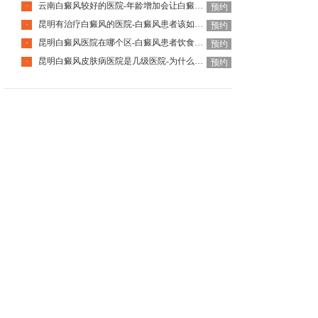
云南白癜风较好的医院-年龄增加会让白癜风自己好转吗
·
预约
昆明有治疗白癜风的医院-白癜风患者该如何挑选护肤品呢
·
预约
昆明白癜风医院在哪个区-白癜风患者饮食该怎么选择
·
预约
昆明白癜风皮肤病医院是几级医院-为什么白癜风要尽早治疗
·
预约