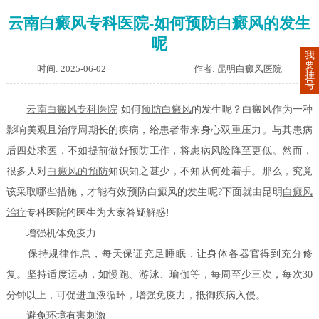
云南白癜风专科医院-如何预防白癜风的发生
呢
我
要
时间: 2025-06-02
作者: 昆明白癜风医院
挂
号
云南白癜风专科医院
-如何
预防白癜风
的发生呢？白癜风作为一种
影响美观且治疗周期长的疾病，给患者带来身心双重压力。与其患病
后四处求医，不如提前做好预防工作，将患病风险降至更低。然而，
很多人对
白癜风的预防
知识知之甚少，不知从何处着手。那么，究竟
该采取哪些措施，才能有效预防白癜风的发生呢?下面就由昆明
白癜风
治疗
专科医院的医生为大家答疑解惑!
增强机体免疫力
保持规律作息，每天保证充足睡眠，让身体各器官得到充分修
复。坚持适度运动，如慢跑、游泳、瑜伽等，每周至少三次，每次30
分钟以上，可促进血液循环，增强免疫力，抵御疾病入侵。
避免环境有害刺激