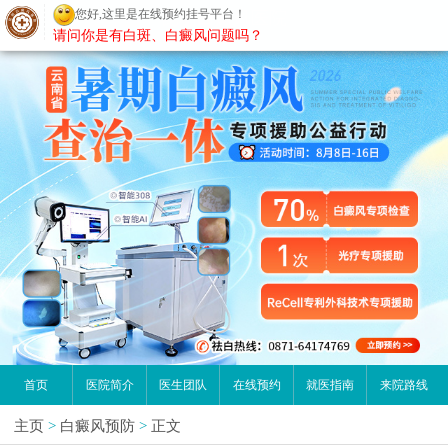
您好,这里是在线预约挂号平台！
昆明白癜风医院
请问你是有白斑、白癜风问题吗？
首页
医院简介
医生团队
在线预约
就医指南
来院路线
主页
>
白癜风预防
>
正文