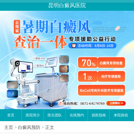
您好,这里是在线预约挂号平台！
昆明白癜风医院
请问你是有白斑、白癜风问题吗？
首页
医院简介
医生团队
在线预约
就医指南
来院路线
主页
>
白癜风预防
>
正文