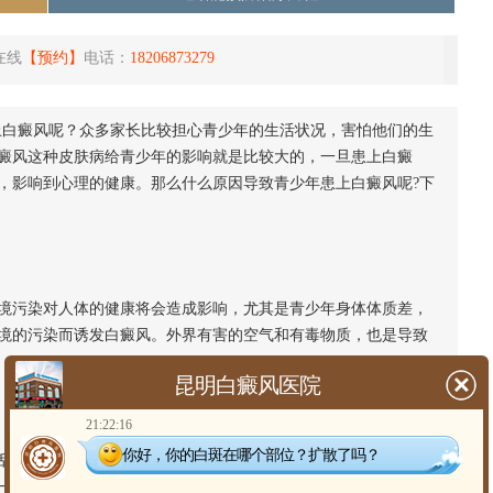
在线
【预约】
电话：
18206873279
上白癜风呢？众多家长比较担心青少年的生活状况，害怕他们的生
癜风这种皮肤病给青少年的影响就是比较大的，一旦患上白癜
，影响到心理的健康。那么什么原因导致青少年患上白癜风呢?下
污染对人体的健康将会造成影响，尤其是青少年身体体质差，
境的污染而诱发白癜风。外界有害的空气和有毒物质，也是导致
昆明白癜风医院
21:22:16
你好，你的白斑在哪个部位？扩散了吗？
，营养比例紊乱，使许多青少年患上顽固性白癜风，给他们的
一。所以，要让孩子在生活中遇到各种压力时，要注意适当地放