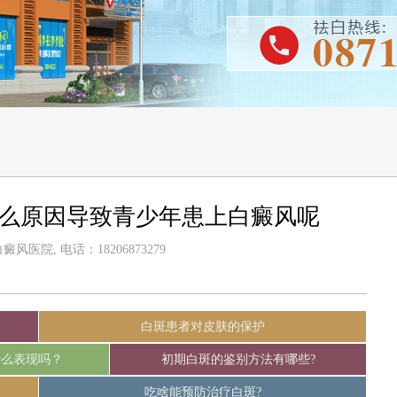
什么原因导致青少年患上白癜风呢
风医院, 电话：18206873279
白斑患者对皮肤的保护
什么表现吗？
初期白斑的鉴别方法有哪些?
吃啥能预防治疗白斑?