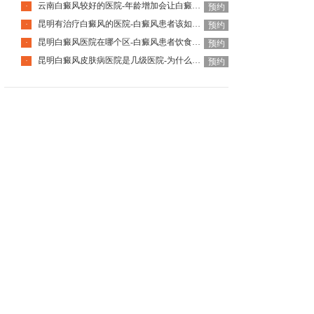
云南白癜风较好的医院-年龄增加会让白癜风自己好转吗
·
预约
昆明有治疗白癜风的医院-白癜风患者该如何挑选护肤品呢
·
预约
昆明白癜风医院在哪个区-白癜风患者饮食该怎么选择
·
预约
昆明白癜风皮肤病医院是几级医院-为什么白癜风要尽早治疗
·
预约