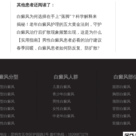
其他患者还阅读了：
白癜风为何选择在手上“落脚”？科学解释来
揭秘！老年白癜风护理的五大黄金法则，守护
白癜风治疗后扩散现象频繁出现，这是为什么
【实用指南】男性白癜风患者必看的治疗建议
春季回暖，白癜风患者如何防反复、防扩散?
癜风分型
白癜风人群
白癜风部
型白癜风
儿童白癜风
面部白癜风
型白癜风
青少年白癜风
胸部白癜风
型白癜风
男性白癜风
颈部白癜风
型白癜风
女性白癜风
背部白癜风
型白癜风
中老年白癜风
双臂白癜风
性白癜风
双腿白癜风
地址：昆明市五华区护国路2号 拨打热线：18206873279