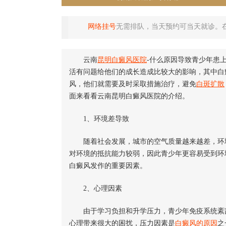
网络挂号
无需排队，当天预约可当天就诊。
云南
昆明白癜风医院
-什么原因导致青少年患
活有问题给他们的成长造成比较大的影响，其中白
风，他们就需要及时采取措施治疗，避免
白斑扩散
面来看看云南昆明白癜风医院的介绍。
1、环境差导致
随着社会发展，城市的空气质量越来越差，环境
对环境的抵抗能力较弱，因此青少年更容易受到环
白癜风发作的重要因素。
2、心理因素
由于学习负担和升学压力，青少年免疫系统紊乱
心理带来很大的困扰，压力因素是
白癜风的原因
之