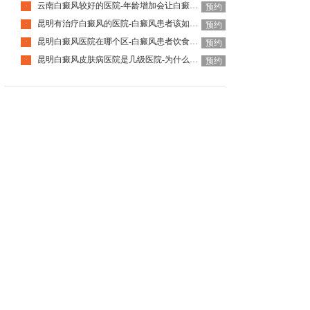
云南白癜风较好的医院-年龄增加会让白癜风自己好转吗
·
预约
昆明有治疗白癜风的医院-白癜风患者该如何挑选护肤品呢
·
预约
昆明白癜风医院在哪个区-白癜风患者饮食该怎么选择
·
预约
昆明白癜风皮肤病医院是几级医院-为什么白癜风要尽早治疗
·
预约