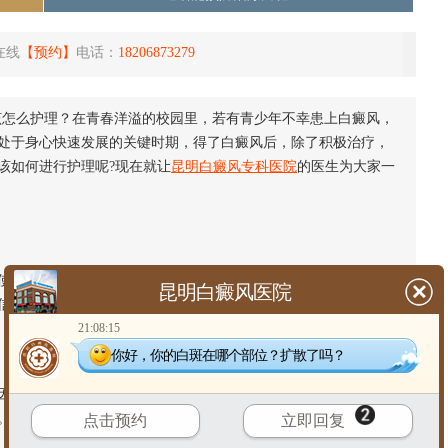
在线
【预约】
电话：
18206873279
该怎么护理？在青春洋溢的校园里，若有青少年不幸患上白癜风，
处于身心快速发展的关键时期，得了白癜风后，除了积极治疗，
该如何进行护理呢?现在就让
昆明白癜风专科医院
的医生为大家一
他们产生自卑、焦虑等情绪。家长和老师要多关注他们的心理
昆明白癜风医院
信心，必要时可寻求心理医生的帮助。
21:08:15
你好，你的白斑在哪个部位？扩散了吗？
因摩擦、磕碰等导致
白斑扩散
。同时，要做好皮肤的防晒工作，
。
点击预约
立即回复