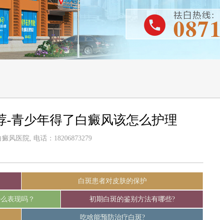
荐-青少年得了白癜风该怎么护理
风医院, 电话：18206873279
白斑患者对皮肤的保护
什么表现吗？
初期白斑的鉴别方法有哪些?
吃啥能预防治疗白斑?