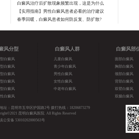
白癜风治疗后扩散现象频繁出现，这是为什么
【实用指南】男性白癜风患者必看的治疗建议
春季回暖，白癜风患者如何防反复、防扩散?
癜风分型
白癜风人群
白癜风部
型白癜风
儿童白癜风
面部白癜风
型白癜风
青少年白癜风
胸部白癜风
型白癜风
男性白癜风
颈部白癜风
型白癜风
女性白癜风
背部白癜风
型白癜风
中老年白癜风
双臂白癜风
性白癜风
双腿白癜风
地址：昆明市五华区护国路2号 拨打热线：18206873279
yright©2021 昆明白癜风医院. All Rights Reserved
滇公安备 53010202000563号