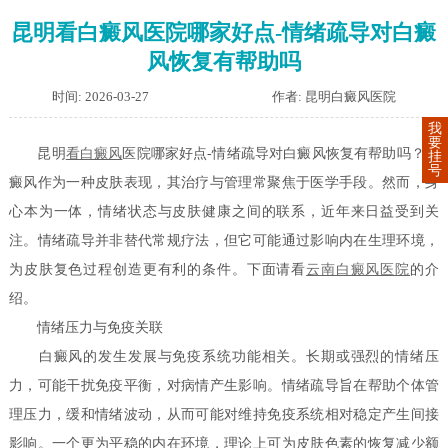
昆明看白癜风医院哪家好点-情绪疏导对白癜
风恢复有帮助吗
时间: 2026-03-27
作者: 昆明白癜风医院
我
要
昆明
看白癜风
医院哪家好点-情绪疏导对白癜风恢复有帮助吗？白
挂
号
癜风作为一种皮肤表现，其治疗与管理常聚焦于医学手段。然而，身
心本为一体，情绪状态与皮肤健康之间的联系，近年来日益受到关
注。情绪疏导并非替代常规疗法，但它可能通过影响内在生理环境，
为皮肤复色过程创造更有利的条件。下面请看
云南白癜风医院
的介
绍。
情绪压力与免疫关联
白癜风的发生发展与免疫系统功能相关。长期或强烈的情绪压
力，可能干扰免疫平衡，对病情产生影响。情绪疏导旨在帮助个体管
理压力，缓和情绪波动，从而可能对维持免疫系统相对稳定产生间接
影响。一个更为平稳的内在环境，理论上可为皮肤色素的恢复减少额