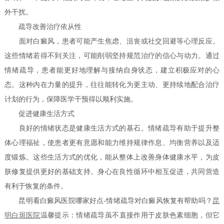
外干扰。
疏导改善治疗依从性
面对白癜风，患者可能产生焦虑、沮丧或社交回避等心理反应。
这些情绪若得不到关注，可能削弱坚持规范治疗的信心与动力。通过
情绪疏导，患者能更好地理解与接纳自身状态，建立积极应对的心
态。这种内在力量的提升，往往能转化为更主动、更持续地配合治疗
计划的行为，保障医学干预得以顺利实施。
促进健康生活方式
良好的情绪状态是健康生活方式的基石。情绪疏导有助于提升整
体心理福祉，使患者更有意愿和能力维持规律作息、均衡营养以及适
度锻炼。这些生活方式的优化，能从整体上改善身体健康水平，为皮
肤修复提供更好的基础支持。身心在良性循环中相互促进，共同营造
有利于恢复的条件。
昆明看白癜风医院哪家好点-情绪疏导对白癜风恢复有帮助吗？
昆
明白斑医院
温馨提示：情绪疏导虽不直接作用于皮肤色素细胞，但它