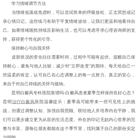
学习情绪调节方法
当情绪低落或焦虑时，可以尝试简单的呼吸放松、正念冥想或记
录心情日记。这些练习有助于平复情绪波动，让我们更温和地看待自
己。如果情绪困扰持续且影响生活，也可以考虑寻求心理咨询师的支
持，获得更个性化的引导。
保持耐心与自我关怀
皮肤状况的变化往往需要时间，过程中可能有起伏。提醒自己保
持耐心，避免与他人比较，减少对“立即改变”的期待。每天给自己一
些温柔的肯定，认可自己在心态调整上的每一点努力。真正的安心，
来自于对自己持续的关怀与接纳。
昆明白癜风专科医院靠谱吗-白癜风患者夏季怎样保持良好心态？
昆明
治疗白癜风
医院温馨提示：夏季虽可能带来一些可见性上的挑
战，但通过调整认知、加强自我照顾、联结他人并培养内在平静，我
们可以逐步建立更为从容的生活态度。外在的印记无妨内心世界的完
整与丰富。愿每位朋友都能在这个季节里，找到属于自己的那份安定
与明朗。